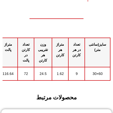
سایز(سانتی
تعداد
متراژ
وزن
تعداد
متراژ
متر)
در هر
هر
تقریبی
کارتن
پالت
کارتن
کارتن
هر
در
کارتن
پالت
116.64
72
24.5
1.62
9
60×30
محصولات مرتبط