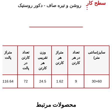
سطح کار
روشن و تیره صاف - دکور روستیک
:
سایز(سانتی
تعداد
متراژ
وزن
تعداد
متراژ
متر)
در هر
هر
تقریبی
کارتن
پالت
کارتن
کارتن
هر
در
کارتن
پالت
116.64
72
24.5
1.62
9
60×30
محصولات مرتبط