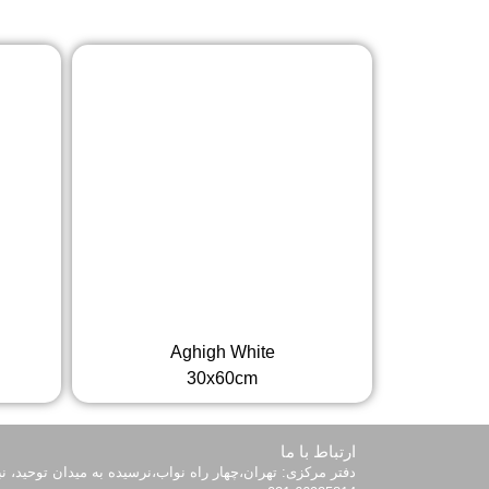
Aghigh White
30x60cm
ارتباط با ما
دفتر مرکزی: