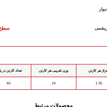
یوار
سطح 
ریشمی
راژ هر کارتن
وزن تقریبی هر کارتن
تعداد کارتن در پ
60
24
1.35
محصولات مرتبط