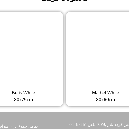
Betis White
Marbel White
30x75cm
30x60cm
تهران،چهار راه نواب،نرسیده به میدان توحید، نبش کوچه نادر پلاک2 تلفن: 66915087-
تمامی حقوق برای
سرام 