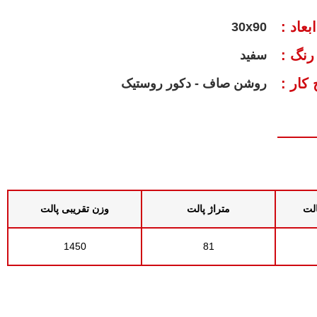
ابعاد :
30x90
رنگ :
سفید
کار :
روشن صاف - دکور روستیک
الت
متراژ پالت
وزن تقریبی پالت
1450
81