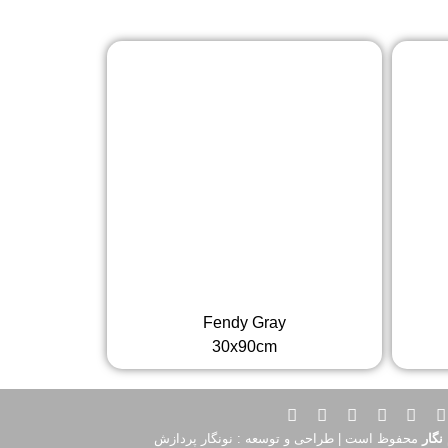
Fendy Gray
30x90cm
نگار
محفوظ است | طراحی و توسعه : نونگار پردازش