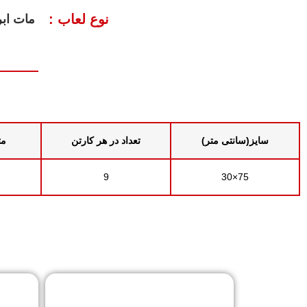
نوع لعاب :
مات اب
سایز(سانتی متر)
تعداد در هر کارتن
مت
9
75×30