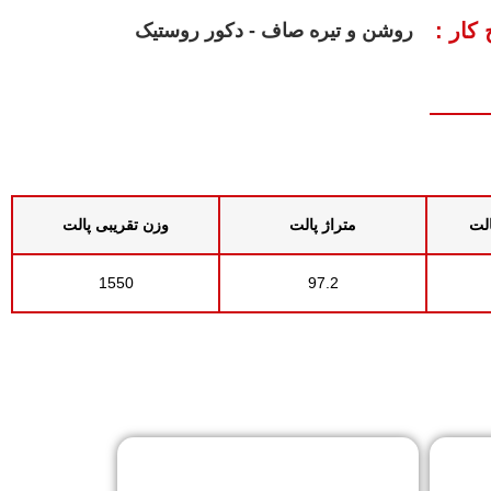
کار :
روشن و تیره صاف - دکور روستیک
الت
متراژ پالت
وزن تقریبی پالت
1550
97.2