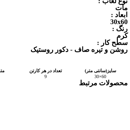
نوع لعاب :
مات
ابعاد :
30x60
رنگ :
کرم
سطح کار :
روشن و تیره صاف - دکور روستیک
سایز(سانتی متر)
تعداد در هر کارتن
متر
9
60×30
محصولات مرتبط