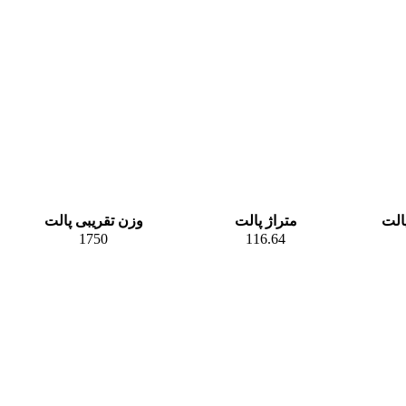
پالت
متراژ پالت
وزن تقریبی پالت
1750
116.64