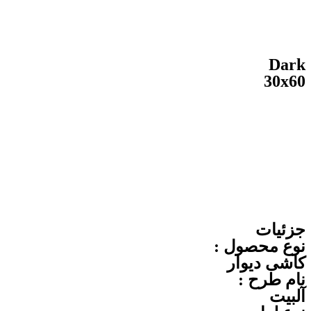
Dark
30x60
جزئیات
نوع محصول :
کاشی دیوار
نام طرح :
آلبیت